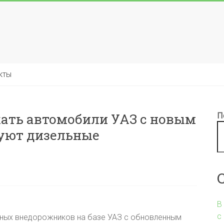
кты
кать автомобили УАЗ с новым
П
руют дизельные
В
с
ьных внедорожников на базе УАЗ с обновленным