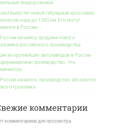
изельные внедорожники
xeed выпустит новой гибридный кроссовер
 запасом хода до 1300 км. Его могут
ривезти в Россию
 России начались продажи нового
рузовика российского производства
дин из крупнейших автозаводов в России
одернизировал производство. Что
зменилось
 России началось производство абсолютно
ового грузовика
Свежие комментарии
ет комментариев для просмотра.