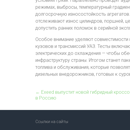
условиях грязи. Параллельно проводят ауд
режимах, выбросы, температурный градиен
долгосрочную износостойкость агрегатов.
отслеживают износ цилиндров, поршней, це
допустить ранних поломок в серийной эксп
Особое внимание уделяют совместимости 
кузовов и трансмиссий УАЗ. Тесты включа
электрических до охлаждения — чтобы об
инфраструктуру страны. Итогом станет па
топлива и обслуживания, которые позволят
дизельных внедорожников, готовых к суро
←
Exeed выпустит новой гибридный кроссов
в Россию
Ссылки на сайты