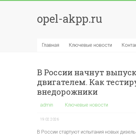
Перейти
к
opel-akpp.ru
содержимому
Главная
Ключевые новости
Конта
В России начнут выпус
двигателем. Как тести
внедорожники
admin
Ключевые новости
19.02.2026
В России стартуют испытания новых дизел