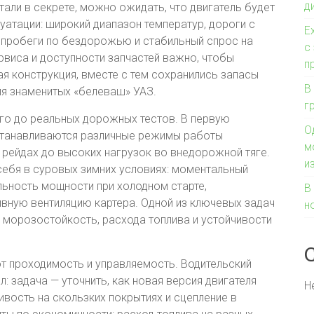
д
тали в секрете, можно ожидать, что двигатель будет
уатации: широкий диапазон температур, дороги с
E
 пробеги по бездорожью и стабильный спрос на
с
рвиса и доступности запчастей важно, чтобы
п
ая конструкция, вместе с тем сохранились запасы
В
ля знаменитых «белеваш» УАЗ.
г
лго до реальных дорожных тестов. В первую
О
станавливаются различные режимы работы
м
х рейдах до высоких нагрузок во внедорожной тяге.
и
себя в суровых зимних условиях: моментальный
льность мощности при холодном старте,
В
ную вентиляцию картера. Одной из ключевых задач
н
 морозостойкость, расхода топлива и устойчивости
ют проходимость и управляемость. Водительский
: задача — уточнить, как новая версия двигателя
Н
чивость на скользких покрытиях и сцепление в