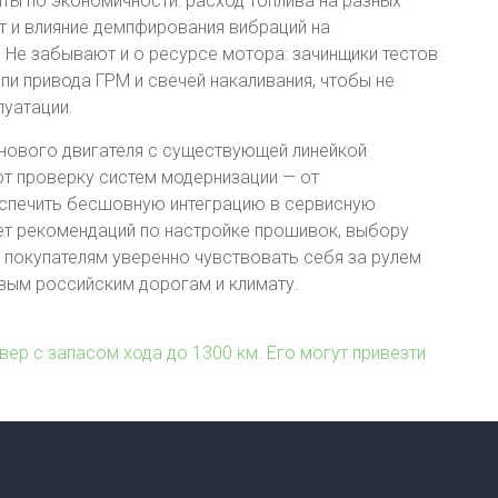
иты по экономичности: расход топлива на разных
т и влияние демпфирования вибраций на
 Не забывают и о ресурсе мотора: зачинщики тестов
пи привода ГРМ и свечей накаливания, чтобы не
луатации.
нового двигателя с существующей линейкой
ют проверку систем модернизации — от
еспечить бесшовную интеграцию в сервисную
кет рекомендаций по настройке прошивок, выбору
 покупателям уверенно чувствовать себя за рулем
вым российским дорогам и климату.
ер с запасом хода до 1300 км. Его могут привезти