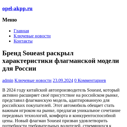
Перейти
opel-akpp.ru
к
содержимому
Меню
Главная
Ключевые новости
Контакты
Бренд Soueast раскрыл
характеристики флагманской модели
для России
admin
Ключевые новости
23.09.2024
0 Комментариев
В 2024 году китайский автопроизводитель Soueast, который
активно расширяет своё присутствие на российском рынке,
представил флагманскую модель, адаптированную для
российских покупателей. Этот автомобиль обещает стать
важным игроком на рынке, предлагая уникальное сочетание
передовых технологий, комфорта и конкурентоспособной
цены. Новый флагман Soueast призван удовлетворить
потребности требовательных водителей, стремящихся к